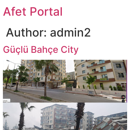
Afet Portal
Author:
admin2
Güçlü Bahçe City