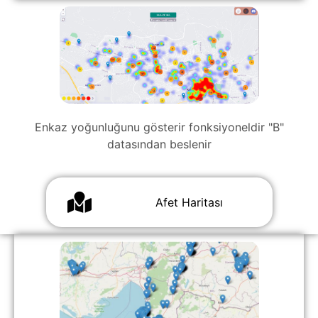
Enkaz yoğunluğunu gösterir fonksiyoneldir "B"
datasından beslenir
‎ ‎ ‎ ‎ ‎ ‎ ‎ ‎ ‎Afet Harita‎sı ‎ ‎ ‎ ‎ ‎ ‎ ‎ ‎